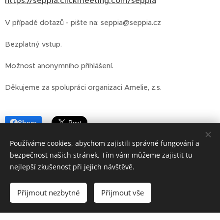
https://seppia.clickmeeting.com/seppia
V případě dotazů - pište na: seppia@seppia.cz
Bezplatný vstup.
Možnost anonymního přihlášení.
Děkujeme za spolupráci organizaci Amelie, z.s.
Share
Používáme cookies, abychom zajistili správné fungování a
bezpečnost našich stránek. Tím vám můžeme zajistit tu
nejlepší zkušenost při jejich návštěvě.
Přijmout nezbytné
Přijmout vše
Vytvořit stránky
Vytvořte si webové stránky zdarma!
Vytvořeno službou
Webnode
Cookies